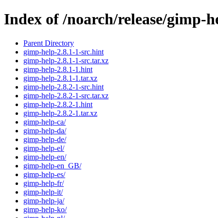
Index of /noarch/release/gimp-h
Parent Directory
gimp-help-2.8.1-1-src.hint
gimp-help-2.8.1-1-src.tar.xz
gimp-help-2.8.1-1.hint
gimp-help-2.8.1-1.tar.xz
gimp-help-2.8.2-1-src.hint
gimp-help-2.8.2-1-src.tar.xz
gimp-help-2.8.2-1.hint
gimp-help-2.8.2-1.tar.xz
gimp-help-ca/
gimp-help-da/
gimp-help-de/
gimp-help-el/
gimp-help-en/
gimp-help-en_GB/
gimp-help-es/
gimp-help-fr/
gimp-help-it/
gimp-help-ja/
gimp-help-ko/