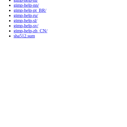
gimp-help-nl/
gimp-help-nn/
gimp-help-pt_BR/
gimp-help-ru/
gimp-help-sl/
gimp-help-sv/
gimp-help-zh_CN/
sha512.sum